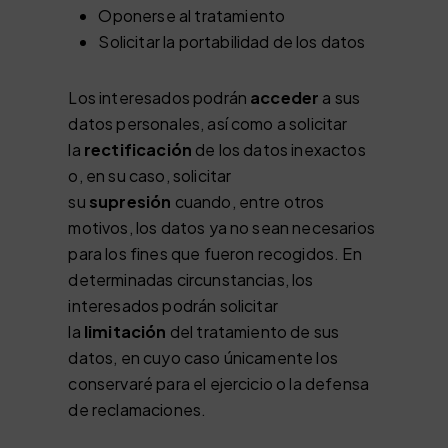
Oponerse al tratamiento
Solicitar la portabilidad de los datos
Los interesados podrán
acceder
a sus
datos personales, así como a solicitar
la
rectificación
de los datos inexactos
o, en su caso, solicitar
su
supresión
cuando, entre otros
motivos, los datos ya no sean necesarios
para los fines que fueron recogidos. En
determinadas circunstancias, los
interesados podrán solicitar
la
limitación
del tratamiento de sus
datos, en cuyo caso únicamente los
conservaré para el ejercicio o la defensa
de reclamaciones.