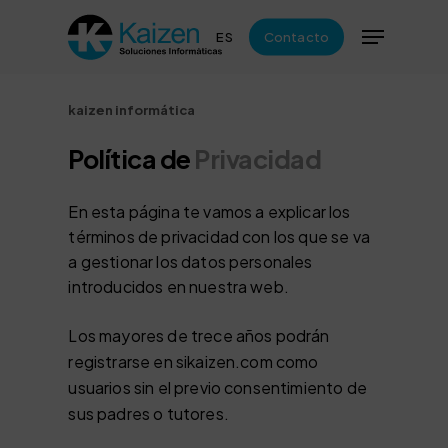
Skip
Menu
to
ES
Contacto
Close
main
Menu
content
kaizen informática
Política de
Privacidad
En esta página te vamos a explicar los
términos de privacidad con los que se va
a gestionar los datos personales
introducidos en nuestra web.
Los mayores de trece años podrán
registrarse en sikaizen.com como
usuarios sin el previo consentimiento de
sus padres o tutores.