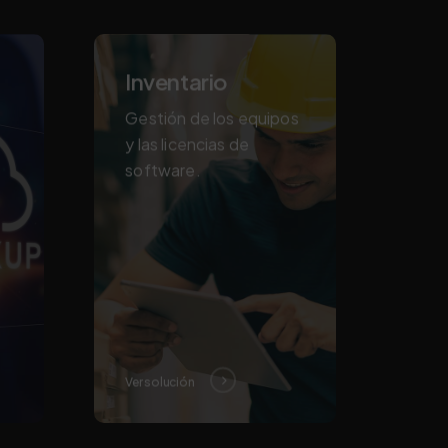
Inventario
Gestión de los equipos
y las licencias de
software.
Ver solución