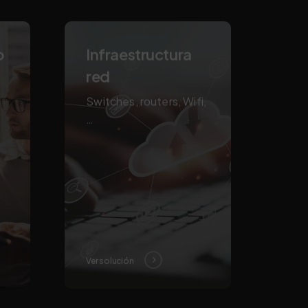
o
Infraestructura
red
Switches, routers, Wifi,
…
Ver solución