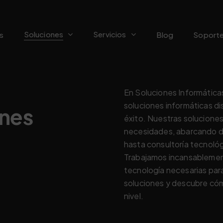
Soluciones
Servicios
s
Blog
Soport
En Soluciones Informática
soluciones informáticas di
ones
éxito. Nuestras solucione
necesidades, abarcando d
hasta consultoría tecnológ
Trabajamos incansablement
tecnología necesarias para
soluciones y descubre cóm
nivel.