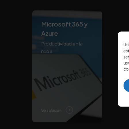
Microsoft 365 y
Azure
Productividad en la
Ut
es
nube
se
us
co
Ver solución