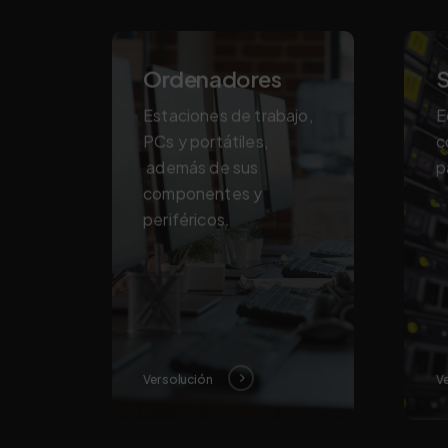
Ordenadores
S
Estaciones de trabajo,
E
PCs y portátiles,
c
además de sus
p
componentes y
periféricos.
Ver solución
Ve