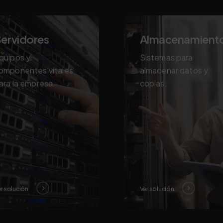
ervidores
Almacenamient
quipos y
Sistemas para
omponentes vitales
almacenar datos y
ara la empresa.
copias.
r solución
Ver solución