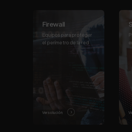
Firewall
S
Equipos para proteger
P
el perímetro de la red
e
Ver solución
Ve