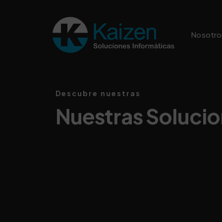
Skip
to
main
Nosotro
content
Descubre nuestras
Nuestras Soluci