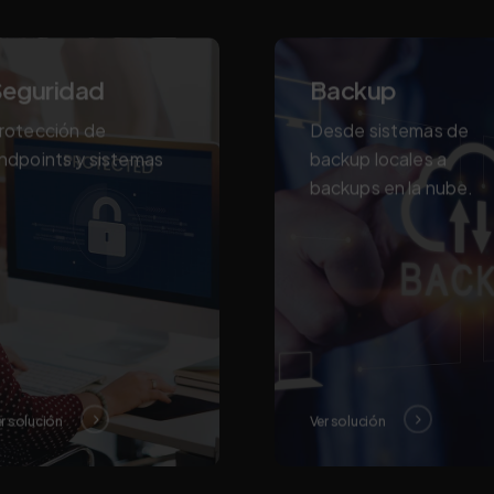
eguridad
Backup
rotección de
Desde sistemas de
ndpoints y sistemas
backup locales a
backups en la nube.
r solución
Ver solución