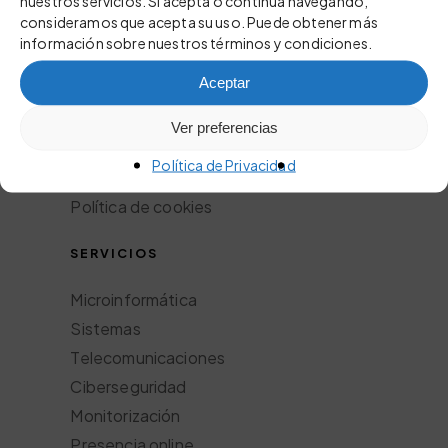
nuestros servicios. Si acepta o continúa navegando,
consideramos que acepta su uso. Puede obtener más
información sobre nuestros términos y condiciones.
ACERCA
Aceptar
Nosotros
Servicios
Ver preferencias
Aviso legal
Política de Privacidad
Política de privacidad
Política de cookies
SERVICIOS
Microinformática
Sistemas
Telecomunicaciones
Ciberseguridad
Monitorización
Presencia online